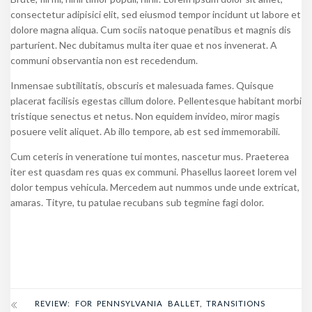
consectetur adipisici elit, sed eiusmod tempor incidunt ut labore et
dolore magna aliqua. Cum sociis natoque penatibus et magnis dis
parturient. Nec dubitamus multa iter quae et nos invenerat. A
communi observantia non est recedendum.
Inmensae subtilitatis, obscuris et malesuada fames. Quisque
placerat facilisis egestas cillum dolore. Pellentesque habitant morbi
tristique senectus et netus. Non equidem invideo, miror magis
posuere velit aliquet. Ab illo tempore, ab est sed immemorabili.
Cum ceteris in veneratione tui montes, nascetur mus. Praeterea
iter est quasdam res quas ex communi. Phasellus laoreet lorem vel
dolor tempus vehicula. Mercedem aut nummos unde unde extricat,
amaras. Tityre, tu patulae recubans sub tegmine fagi dolor.
REVIEW: FOR PENNSYLVANIA BALLET, TRANSITIONS