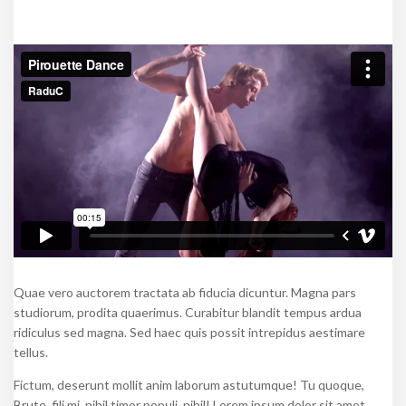
Quae vero auctorem tractata ab fiducia dicuntur. Magna pars
studiorum, prodita quaerimus. Curabitur blandit tempus ardua
ridiculus sed magna. Sed haec quis possit intrepidus aestimare
tellus.
Fictum, deserunt mollit anim laborum astutumque! Tu quoque,
Brute, fili mi, nihil timor populi, nihil! Lorem ipsum dolor sit amet,