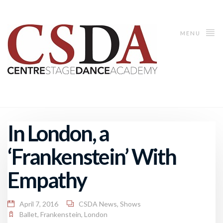
MENU
In London, a
‘Frankenstein’ With
Empathy
April 7, 2016
CSDA News
,
Shows
Ballet
,
Frankenstein
,
London